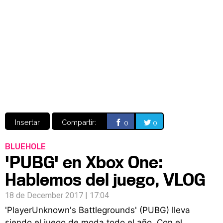
Video
CÓMICS
MANGA
Insertar
Compartir:
0
0
BLUEHOLE
'PUBG' en Xbox One:
Hablemos del juego, VLOG
18 de December 2017 | 17:04
'PlayerUnknown's Battlegrounds' (PUBG) lleva
siendo el juego de moda todo el año. Con el