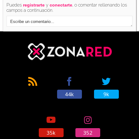
Puedes
y
, o comentar rellenando los
registrarte
conectarte
campos a continuación.
44k
9k
35k
352