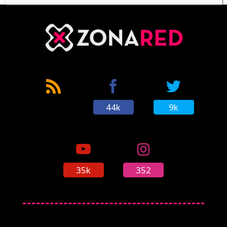
44k
9k
35k
352