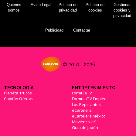
Quiénes
Aviso Legal
Política de
Política de
Gestionar
somos
privacidad
cookies
cookies y
privacidad
Publicidad
Contactar
© 2010 - 2026
TECNOLOGÍA
ENTRETENIMIENTO
Planeta Trucos
FormulaTV
Capitán Ofertas
FormulaTV Empleo
Los Replicantes
eCartelera
eCartelera México
Movienco UK
Guía de Japón