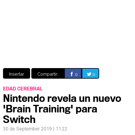
Video
CÓMICS
MANGA
Insertar
Compartir:
0
0
EDAD CEREBRAL
Nintendo revela un nuevo
'Brain Training' para
Switch
30 de September 2019 | 11:22