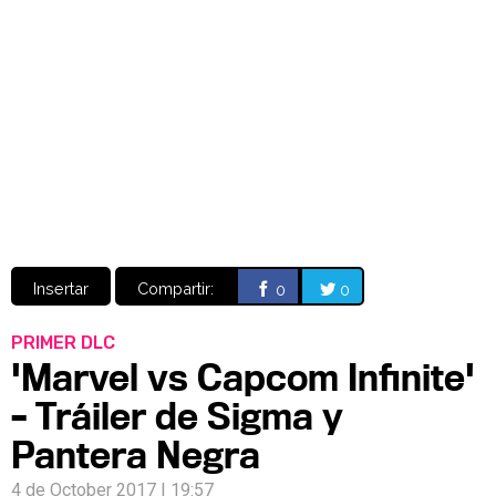
Video
CÓMICS
MANGA
Insertar
Compartir:
0
0
PRIMER DLC
'Marvel vs Capcom Infinite'
– Tráiler de Sigma y
Pantera Negra
4 de October 2017 | 19:57