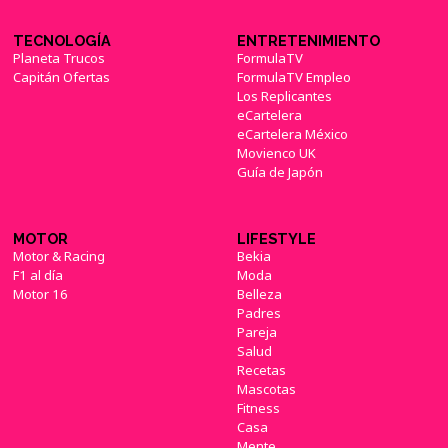
TECNOLOGÍA
ENTRETENIMIENTO
Planeta Trucos
FormulaTV
Capitán Ofertas
FormulaTV Empleo
Los Replicantes
eCartelera
eCartelera México
Movienco UK
Guía de Japón
MOTOR
LIFESTYLE
Motor & Racing
Bekia
F1 al día
Moda
Motor 16
Belleza
Padres
Pareja
Salud
Recetas
Mascotas
Fitness
Casa
Mente