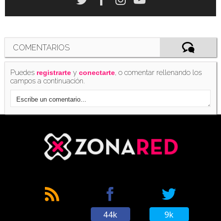
COMENTARIOS
Puedes
y
, o comentar rellenando los
registrarte
conectarte
campos a continuación.
44k
9k