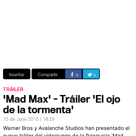
Video
CÓMICS
MANGA
Insertar
Compartir:
0
0
TRÁILER
'Mad Max' - Tráiler 'El ojo
de la tormenta'
15 de June 2015 | 18:29
Warner Bros y Avalanche Studios han presentado el
nuevo tráiler del videojuego de la franquicia 'Mad