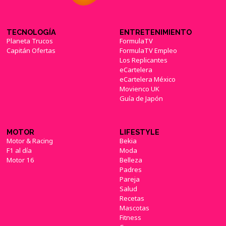
TECNOLOGÍA
ENTRETENIMIENTO
Planeta Trucos
FormulaTV
Capitán Ofertas
FormulaTV Empleo
Los Replicantes
eCartelera
eCartelera México
Movienco UK
Guía de Japón
MOTOR
LIFESTYLE
Motor & Racing
Bekia
F1 al día
Moda
Motor 16
Belleza
Padres
Pareja
Salud
Recetas
Mascotas
Fitness