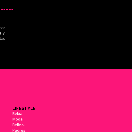
nar
s y
idad
LIFESTYLE
Bekia
Moda
Belleza
Padres