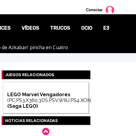
Conectar
NCES
VÍDEOS
TRUCOS
OCIO
E3
ero de Azkaban' pincha en Cuatro
CINE
TV
JUEGOS RELACIONADOS
CÓMICS
MANGA
LEGO Marvel Vengadores
(PC,PS3,X360,3DS,PSV,WIIU,PS4,XONE)
(Saga
LEGO
)
NOTICIAS RELACIONADAS