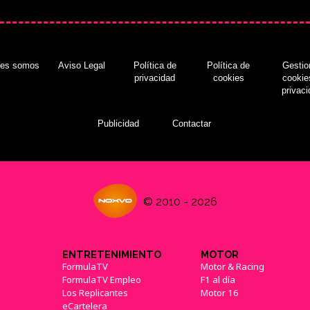
nes somos
Aviso Legal
Política de
Política de
Gestio
privacidad
cookies
cookie
privac
Publicidad
Contactar
© 2010 - 2026
ENTRETENIMIENTO
MOTOR
FormulaTV
Motor & Racing
FormulaTV Empleo
F1 al día
Los Replicantes
Motor 16
eCartelera