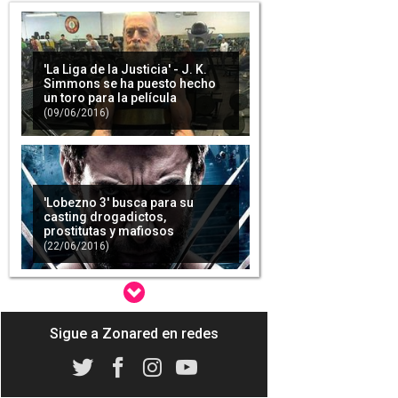
'La Liga de la Justicia' - J. K.
Simmons se ha puesto hecho
un toro para la película
(09/06/2016)
'Lobezno 3' busca para su
casting drogadictos,
prostitutas y mafiosos
(22/06/2016)
Sigue a Zonared en redes
Joss Whedon estaría
interesado en dirigir una
película sobre Viuda Negra
(25/07/2016)