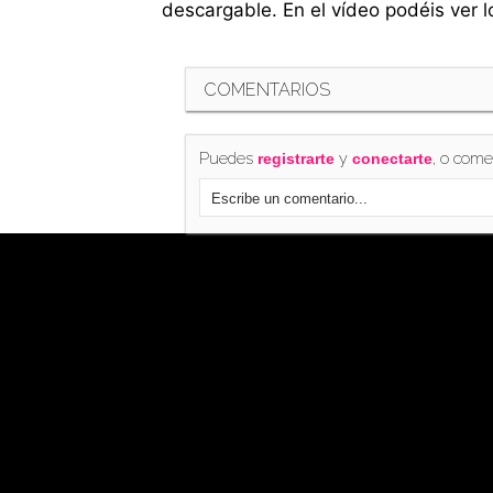
descargable. En el vídeo podéis ver l
COMENTARIOS
Puedes
y
, o come
registrarte
conectarte