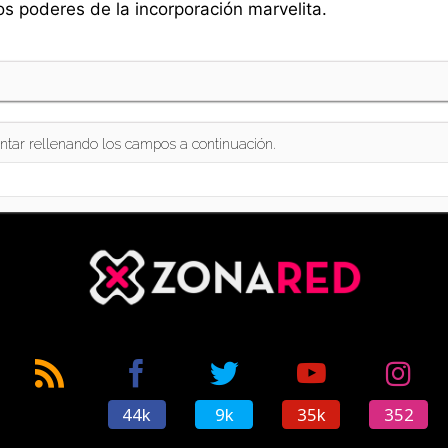
os poderes de la incorporación marvelita.
ntar rellenando los campos a continuación.
44k
9k
35k
352