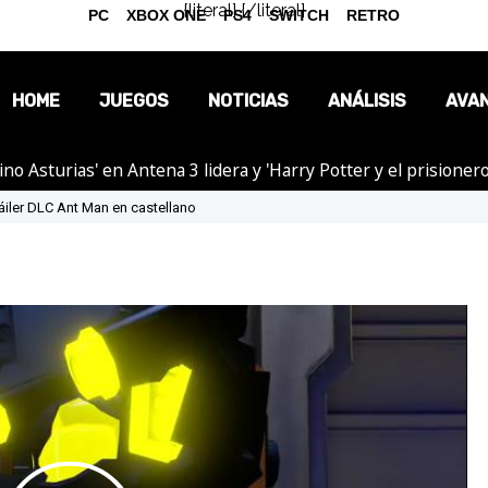
{literal}
{/literal}
PC
XBOX ONE
PS4
SWITCH
RETRO
HOME
JUEGOS
NOTICIAS
ANÁLISIS
AVA
tino Asturias' en Antena 3 lidera y 'Harry Potter y el prision
OPINIÓN
áiler DLC Ant Man en castellano
REPORTAJES