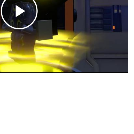
Play
Video