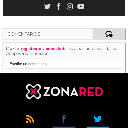
El precio de los Riot Points en 'League of
Legends' aumenta en Europa
(06/03/2015)
COMENTARIOS
Puedes
y
, o comentar rellenando los
registrarte
conectarte
campos a continuación.