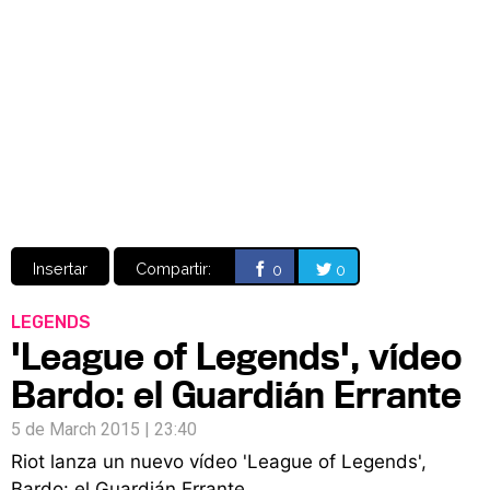
Video
CÓMICS
MANGA
Insertar
Compartir:
0
0
LEGENDS
'League of Legends', vídeo
Bardo: el Guardián Errante
5 de March 2015 | 23:40
Riot lanza un nuevo vídeo 'League of Legends',
Bardo: el Guardián Errante.