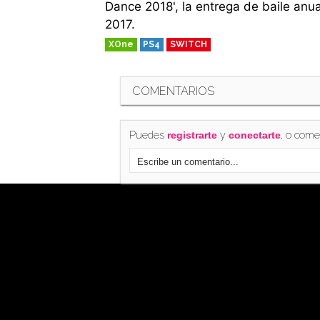
Dance 2018', la entrega de baile anu
2017.
XOne
PS4
SWITCH
COMENTARIOS
Puedes
y
, o come
registrarte
conectarte