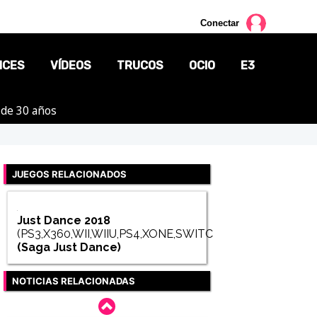
Conectar
NCES
VÍDEOS
TRUCOS
OCIO
E3
 de 30 años
CINE
TV
JUEGOS RELACIONADOS
CÓMICS
MANGA
Just Dance 2018
(PS3,X360,WII,WIIU,PS4,XONE,SWITCH)
(Saga
Just Dance
)
NOTICIAS RELACIONADAS