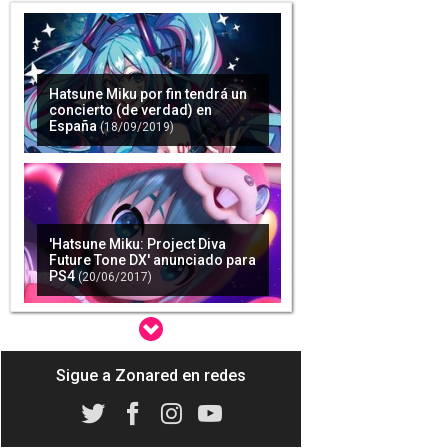
Hatsune Miku por fin tendrá un
concierto (de verdad) en
España
(18/09/2019)
'Hatsune Miku: Project Diva
Future Tone DX' anunciado para
PS4
(20/06/2017)
Sigue a Zonared en redes
Una muñeca de Hatsune Miku
para la mujer liberada del
matrimonio
(29/01/2018)