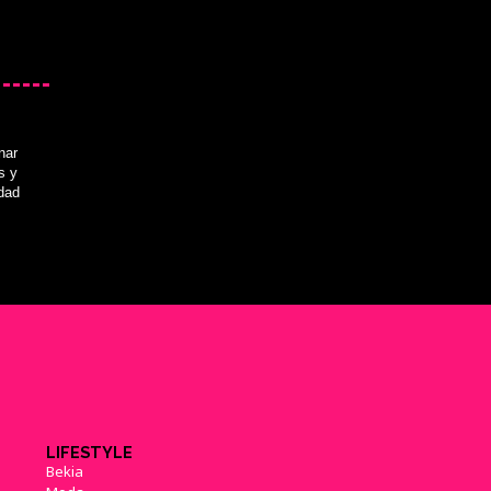
nar
s y
idad
LIFESTYLE
Bekia