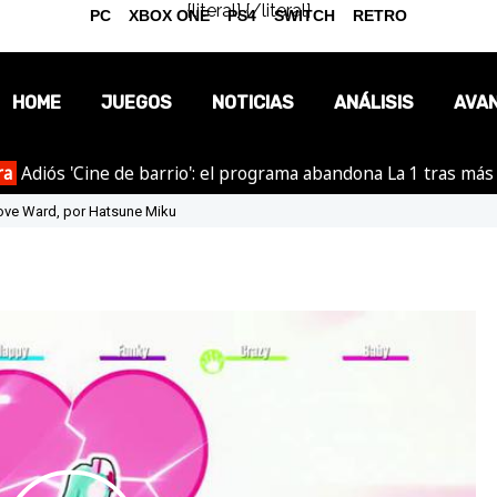
{literal}
{/literal}
PC
XBOX ONE
PS4
SWITCH
RETRO
HOME
JUEGOS
NOTICIAS
ANÁLISIS
AVA
ra
Adiós 'Cine de barrio': el programa abandona La 1 tras más
OPINIÓN
Love Ward, por Hatsune Miku
REPORTAJES