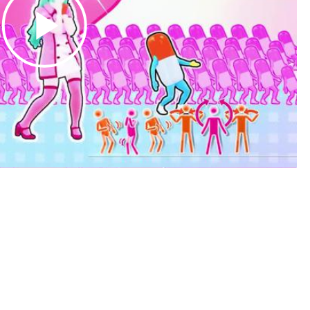
Play
Video