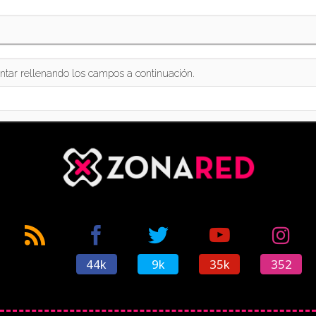
ntar rellenando los campos a continuación.
44k
9k
35k
352