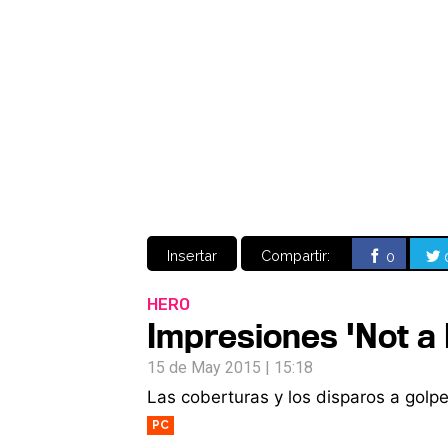
Insertar
Compartir:
0
HERO
Impresiones 'Not a
15 de May 2015 | 15:18
Las coberturas y los disparos a golpe 
PC