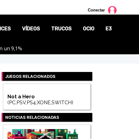
Conectar
NCES
VÍDEOS
TRUCOS
OCIO
E3
on un 9,1%
CINE
TV
JUEGOS RELACIONADOS
CÓMICS
MANGA
Not a Hero
(PC,PSV,PS4,XONE,SWITCH)
NOTICIAS RELACIONADAS