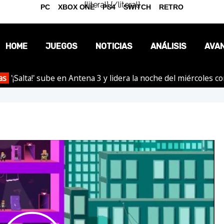
{literal}
{/literal}
PC
XBOX ONE
PS4
SWITCH
RETRO
HOME
JUEGOS
NOTICIAS
ANÁLISIS
AVA
as
'¡Salta!' sube en Antena 3 y lidera la noche del miércoles c
OPINIÓN
REPORTAJES