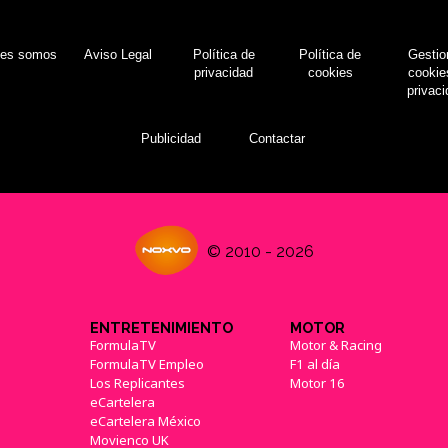
nes somos
Aviso Legal
Política de
Política de
Gestio
privacidad
cookies
cookie
privac
Publicidad
Contactar
© 2010 - 2026
ENTRETENIMIENTO
MOTOR
FormulaTV
Motor & Racing
FormulaTV Empleo
F1 al día
Los Replicantes
Motor 16
eCartelera
eCartelera México
Movienco UK