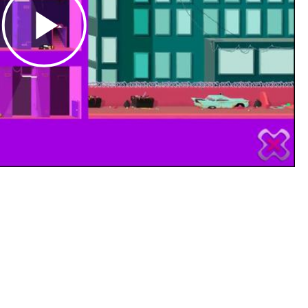
Play
Video