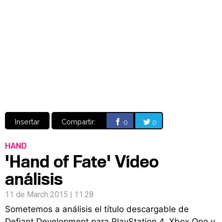
Video
CÓMICS
MANGA
Insertar
Compartir:
0
0
HAND
'Hand of Fate' Vídeo
análisis
11 de March 2015 | 11:28
Sometemos a análisis el título descargable de
Defiant Development para PlayStation 4, Xbox One y