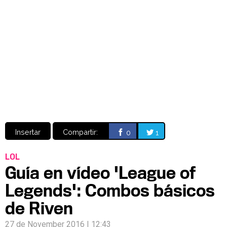
Video
CÓMICS
MANGA
Insertar
Compartir:
0
1
LOL
Guía en vídeo 'League of
Legends': Combos básicos
de Riven
27 de November 2016 | 12:43