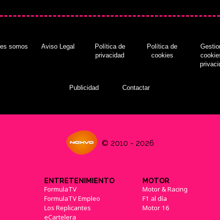
nes somos
Aviso Legal
Política de
Política de
Gestio
privacidad
cookies
cookie
privac
Publicidad
Contactar
© 2010 - 2026
ENTRETENIMIENTO
MOTOR
FormulaTV
Motor & Racing
FormulaTV Empleo
F1 al día
Los Replicantes
Motor 16
eCartelera