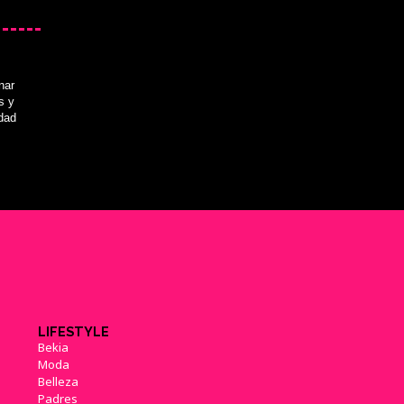
nar
s y
idad
LIFESTYLE
Bekia
Moda
Belleza
Padres