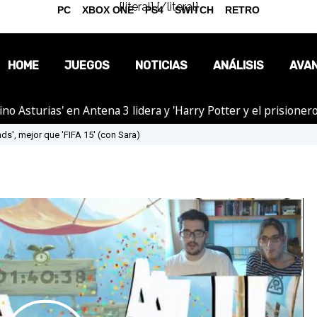
{literal}
{/literal}
PC
XBOX ONE
PS4
SWITCH
RETRO
HOME
JUEGOS
NOTICIAS
ANÁLISIS
AVA
tino Asturias' en Antena 3 lidera y 'Harry Potter y el prision
OPINIÓN
s', mejor que 'FIFA 15' (con Sara)
REPORTAJES