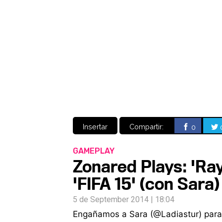
Insertar
Compartir:
0
GAMEPLAY
Zonared Plays: 'Ra
'FIFA 15' (con Sara)
5 de September 2014 | 18:04
Engañamos a Sara (@Ladiastur) para