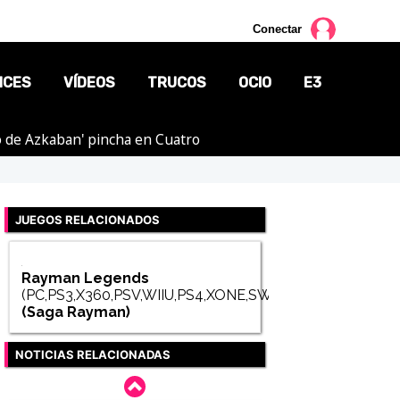
Conectar
NCES
VÍDEOS
TRUCOS
OCIO
E3
ero de Azkaban' pincha en Cuatro
CINE
TV
JUEGOS RELACIONADOS
CÓMICS
MANGA
Rayman Legends
(PC,PS3,X360,PSV,WIIU,PS4,XONE,SWITCH)
(Saga
Rayman
)
NOTICIAS RELACIONADAS