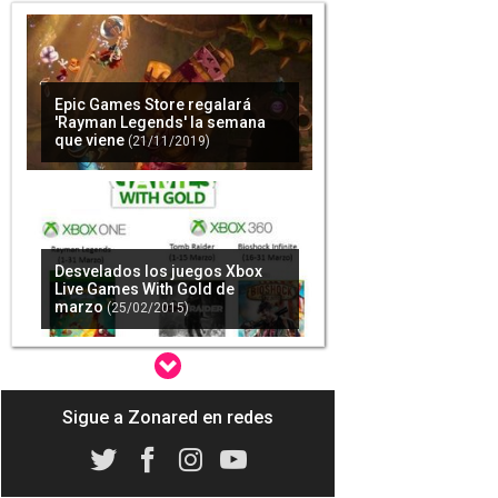
Epic Games Store regalará
'Rayman Legends' la semana
que viene
(21/11/2019)
Desvelados los juegos Xbox
Live Games With Gold de
marzo
(25/02/2015)
Sigue a Zonared en redes
En abril habrá el doble de
juegos With Gold para Xbox
One y Xbox 360
(26/02/2015)