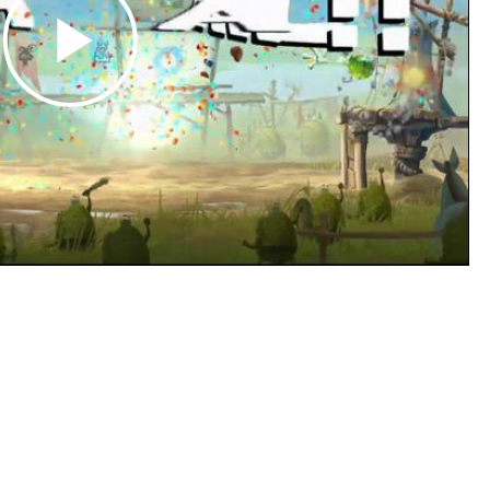
Play
Video