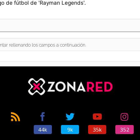
uego de fútbol de 'Rayman Legends'.
ntar rellenando los campos a continuación.
44k
9k
35k
352