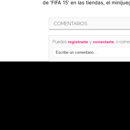
de 'FIFA 15' en las tiendas, el minij
COMENTARIOS
Puedes
y
, o come
registrarte
conectarte