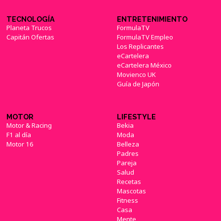
TECNOLOGÍA
ENTRETENIMIENTO
Planeta Trucos
FormulaTV
Capitán Ofertas
FormulaTV Empleo
Los Replicantes
eCartelera
eCartelera México
Movienco UK
Guía de Japón
MOTOR
LIFESTYLE
Motor & Racing
Bekia
F1 al día
Moda
Motor 16
Belleza
Padres
Pareja
Salud
Recetas
Mascotas
Fitness
Casa
Mente