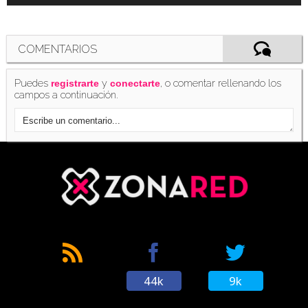
COMENTARIOS
Puedes
y
, o comentar rellenando los
registrarte
conectarte
campos a continuación.
44k
9k