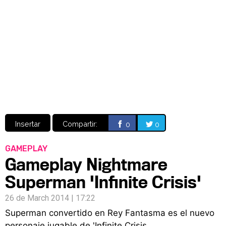
Video
CÓMICS
MANGA
Insertar
Compartir:
0
0
GAMEPLAY
Gameplay Nightmare
Superman 'Infinite Crisis'
26 de March 2014 | 17:22
Superman convertido en Rey Fantasma es el nuevo
personaje jugable de 'Infinite Crisis.