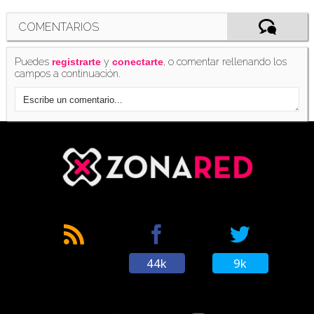
COMENTARIOS
Puedes
y
, o comentar rellenando los
registrarte
conectarte
campos a continuación.
44k
9k