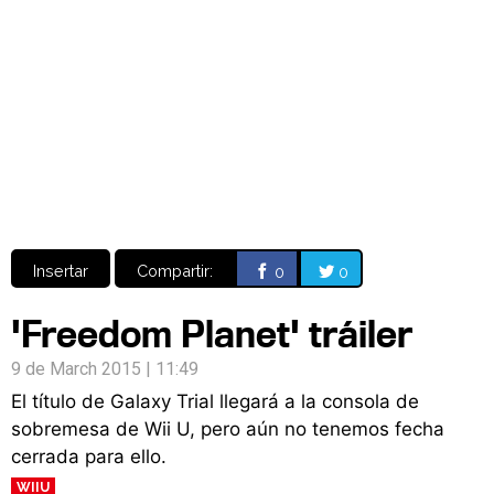
Video
CÓMICS
MANGA
Insertar
Compartir:
0
0
'Freedom Planet' tráiler
9 de March 2015 | 11:49
El título de Galaxy Trial llegará a la consola de
sobremesa de Wii U, pero aún no tenemos fecha
cerrada para ello.
WIIU