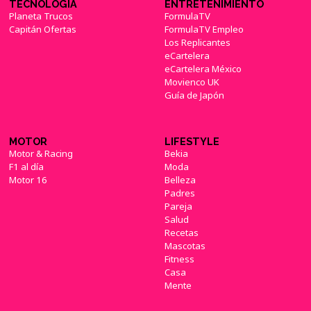
TECNOLOGÍA
ENTRETENIMIENTO
Planeta Trucos
FormulaTV
Capitán Ofertas
FormulaTV Empleo
Los Replicantes
eCartelera
eCartelera México
Movienco UK
Guía de Japón
MOTOR
LIFESTYLE
Motor & Racing
Bekia
F1 al día
Moda
Motor 16
Belleza
Padres
Pareja
Salud
Recetas
Mascotas
Fitness
Casa
Mente