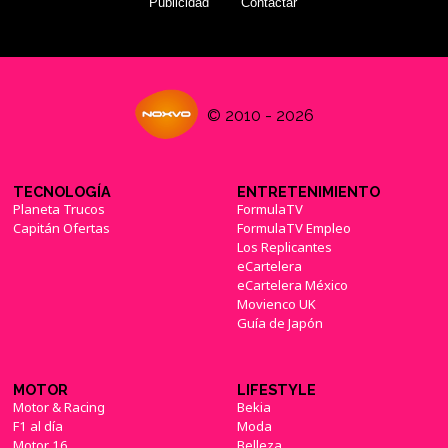
Publicidad
Contactar
© 2010 - 2026
TECNOLOGÍA
ENTRETENIMIENTO
Planeta Trucos
FormulaTV
Capitán Ofertas
FormulaTV Empleo
Los Replicantes
eCartelera
eCartelera México
Movienco UK
Guía de Japón
MOTOR
LIFESTYLE
Motor & Racing
Bekia
F1 al día
Moda
Motor 16
Belleza