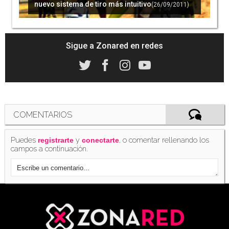
nuevo sistema de tiro más intuitivo
(26/09/2011)
Sigue a Zonared en redes
COMENTARIOS
Puedes
y
, o comentar rellenando los
registrarte
conectarte
campos a continuación.