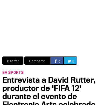
Video
CÓMICS
MANGA
Insertar
Compartir:
0
0
EA SPORTS
Entrevista a David Rutter,
productor de 'FIFA 12'
durante el evento de
Electronic Arts celebrado