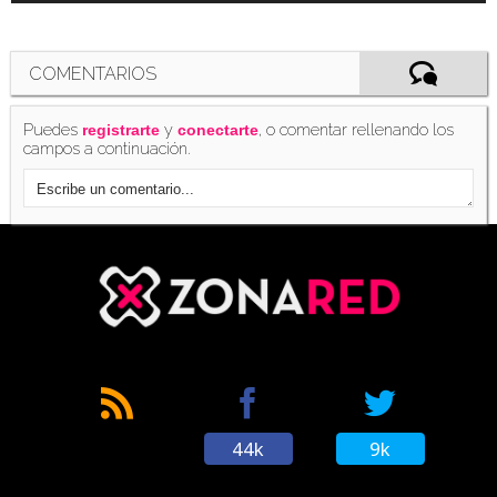
COMENTARIOS
Puedes
y
, o comentar rellenando los
registrarte
conectarte
campos a continuación.
44k
9k