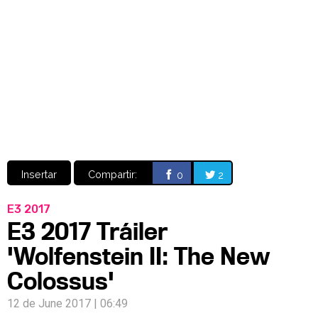
Video
CÓMICS
MANGA
Insertar
Compartir:
0
2
E3 2017
E3 2017 Tráiler
'Wolfenstein II: The New
Colossus'
12 de June 2017 | 06:49