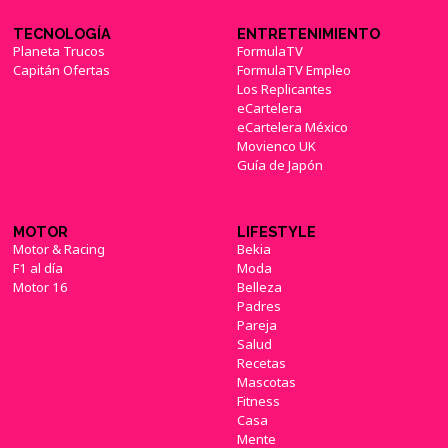
TECNOLOGÍA
ENTRETENIMIENTO
Planeta Trucos
FormulaTV
Capitán Ofertas
FormulaTV Empleo
Los Replicantes
eCartelera
eCartelera México
Movienco UK
Guía de Japón
MOTOR
LIFESTYLE
Motor & Racing
Bekia
F1 al día
Moda
Motor 16
Belleza
Padres
Pareja
Salud
Recetas
Mascotas
Fitness
Casa
Mente