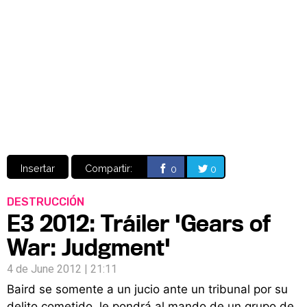
Video
CÓMICS
MANGA
Insertar
Compartir:
0
0
DESTRUCCIÓN
E3 2012: Tráiler 'Gears of
War: Judgment'
4 de June 2012 | 21:11
Baird se somente a un jucio ante un tribunal por su
delito cometido, le pondrá al mando de un grupo de