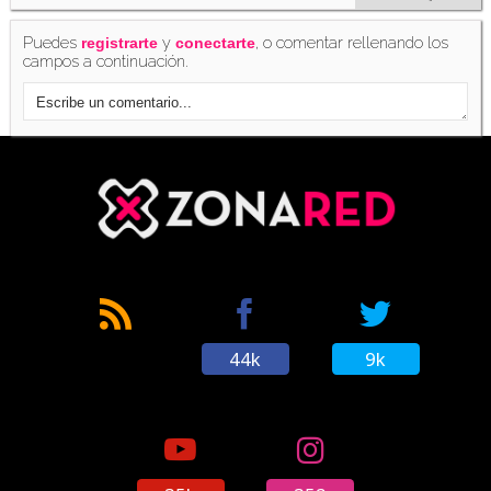
Puedes
y
, o comentar rellenando los
registrarte
conectarte
campos a continuación.
44k
9k