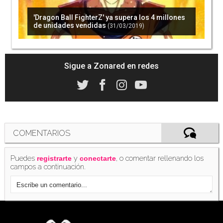
'Dragon Ball FighterZ' ya supera los 4 millones
de unidades vendidas
(31/03/2019)
Sigue a Zonared en redes
COMENTARIOS
Puedes
y
, o comentar rellenando los
registrarte
conectarte
campos a continuación.