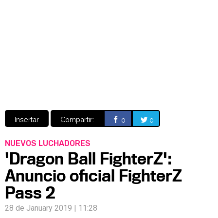
Video
CÓMICS
MANGA
Insertar
Compartir:
0
0
NUEVOS LUCHADORES
'Dragon Ball FighterZ':
Anuncio oficial FighterZ
Pass 2
28 de January 2019 | 11:28