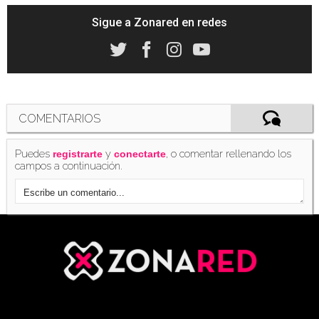
Sigue a Zonared en redes
¿La plataforma favorita de los niños? Los
smartphones se imponen al PC y las consolas
se derrumban
(24/09/2015)
COMENTARIOS
Puedes
y
, o comentar rellenando los
registrarte
conectarte
campos a continuación.