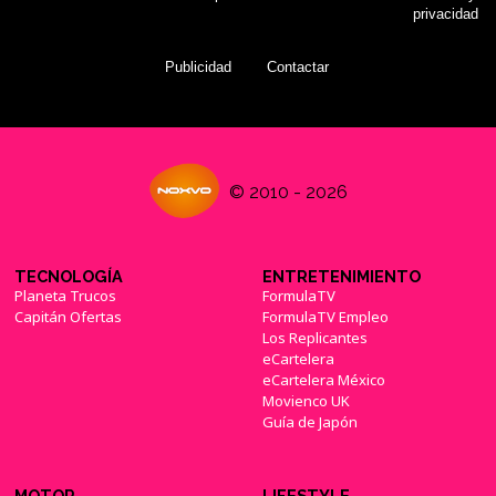
privacidad
Publicidad
Contactar
© 2010 - 2026
TECNOLOGÍA
ENTRETENIMIENTO
Planeta Trucos
FormulaTV
Capitán Ofertas
FormulaTV Empleo
Los Replicantes
eCartelera
eCartelera México
Movienco UK
Guía de Japón
MOTOR
LIFESTYLE