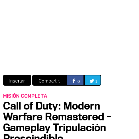
Video
CÓMICS
MANGA
Insertar
Compartir:
0
1
MISIÓN COMPLETA
Call of Duty: Modern
Warfare Remastered -
Gameplay Tripulación
Prescindible