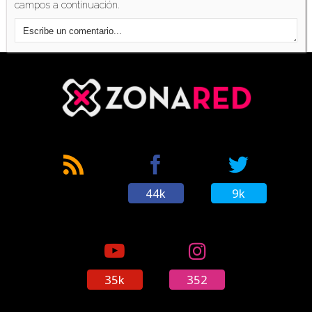
campos a continuación.
44k
9k
35k
352