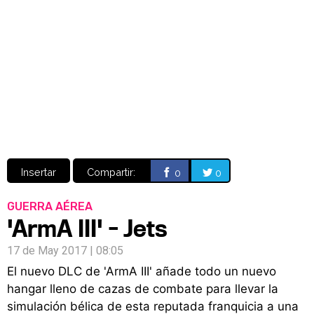
Video
CÓMICS
MANGA
Insertar
Compartir:
0
0
GUERRA AÉREA
'ArmA III' - Jets
17 de May 2017 | 08:05
El nuevo DLC de 'ArmA III' añade todo un nuevo
hangar lleno de cazas de combate para llevar la
simulación bélica de esta reputada franquicia a una