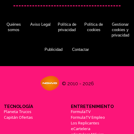
Quiénes
Aviso Legal
Política de
Política de
Gestionar
somos
privacidad
cookies
cookies y
privacidad
Publicidad
Contactar
© 2010 - 2026
TECNOLOGÍA
ENTRETENIMIENTO
Planeta Trucos
FormulaTV
Capitán Ofertas
FormulaTV Empleo
Los Replicantes
eCartelera