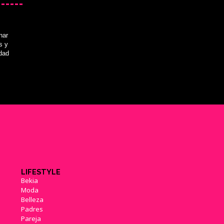
nar
s y
idad
LIFESTYLE
Bekia
Moda
Belleza
Padres
Pareja