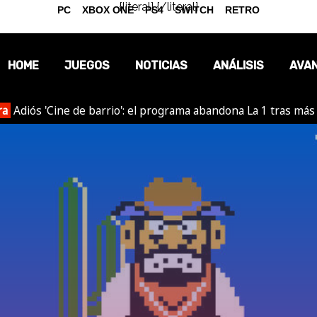
{literal}
{/literal}
PC
XBOX ONE
PS4
SWITCH
RETRO
HOME
JUEGOS
NOTICIAS
ANÁLISIS
AVA
ra
Adiós 'Cine de barrio': el programa abandona La 1 tras más
OPINIÓN
REPORTAJES