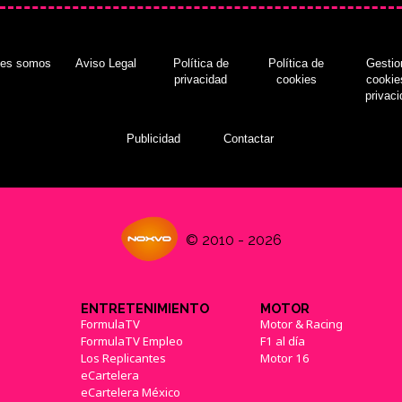
nes somos
Aviso Legal
Política de
Política de
Gestio
privacidad
cookies
cookie
privac
Publicidad
Contactar
© 2010 - 2026
ENTRETENIMIENTO
MOTOR
FormulaTV
Motor & Racing
FormulaTV Empleo
F1 al día
Los Replicantes
Motor 16
eCartelera
eCartelera México