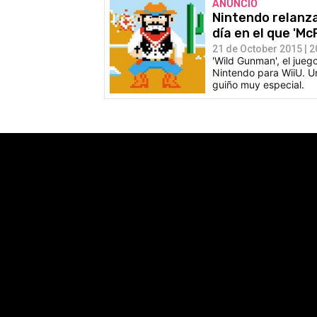
ANUNCIO
Nintendo relanza
día en el que 'Mc
21 de October 2015 | 2
'Wild Gunman', el juego
Nintendo para WiiU. U
guiño muy especial.