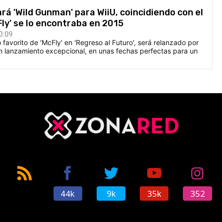
rá 'Wild Gunman' para WiiU, coincidiendo con el
Fly' se lo encontraba en 2015
0:09
 favorito de 'McFly' en 'Regreso al Futuro', será relanzado por
n lanzamiento excepcional, en unas fechas perfectas para un
44k
9k
35k
352