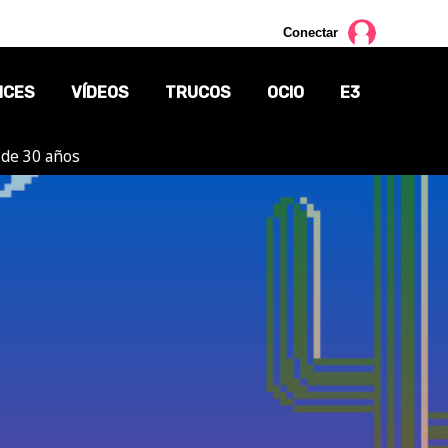
Conectar
NCES
VÍDEOS
TRUCOS
OCIO
E3
 de 30 años
CINE
TV
CÓMICS
MANGA