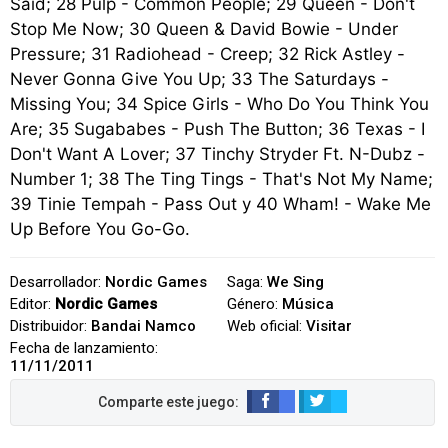
Said; 28 Pulp - Common People; 29 Queen - Don't
Stop Me Now; 30 Queen & David Bowie - Under
Pressure; 31 Radiohead - Creep; 32 Rick Astley -
Never Gonna Give You Up; 33 The Saturdays -
Missing You; 34 Spice Girls - Who Do You Think You
Are; 35 Sugababes - Push The Button; 36 Texas - I
Don't Want A Lover; 37 Tinchy Stryder Ft. N-Dubz -
Number 1; 38 The Ting Tings - That's Not My Name;
39 Tinie Tempah - Pass Out y 40 Wham! - Wake Me
Up Before You Go-Go.
Desarrollador:
Nordic Games
Saga:
We Sing
Editor:
Nordic Games
Género:
Música
Distribuidor:
Bandai Namco
Web oficial:
Visitar
Fecha de lanzamiento:
11/11/2011