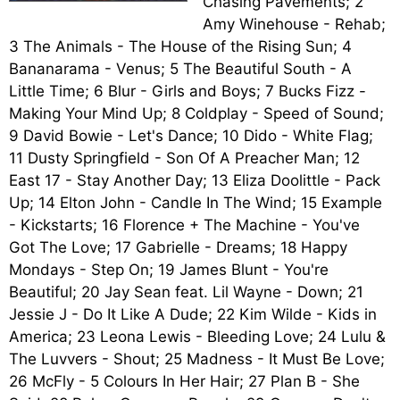
Chasing Pavements; 2
Amy Winehouse - Rehab;
3 The Animals - The House of the Rising Sun; 4
Bananarama - Venus; 5 The Beautiful South - A
Little Time; 6 Blur - Girls and Boys; 7 Bucks Fizz -
Making Your Mind Up; 8 Coldplay - Speed of Sound;
9 David Bowie - Let's Dance; 10 Dido - White Flag;
11 Dusty Springfield - Son Of A Preacher Man; 12
East 17 - Stay Another Day; 13 Eliza Doolittle - Pack
Up; 14 Elton John - Candle In The Wind; 15 Example
- Kickstarts; 16 Florence + The Machine - You've
Got The Love; 17 Gabrielle - Dreams; 18 Happy
Mondays - Step On; 19 James Blunt - You're
Beautiful; 20 Jay Sean feat. Lil Wayne - Down; 21
Jessie J - Do It Like A Dude; 22 Kim Wilde - Kids in
America; 23 Leona Lewis - Bleeding Love; 24 Lulu &
The Luvvers - Shout; 25 Madness - It Must Be Love;
26 McFly - 5 Colours In Her Hair; 27 Plan B - She