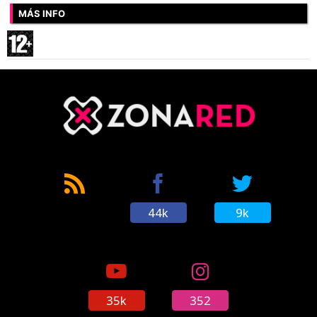
MÁS INFO
44k
9k
35k
352