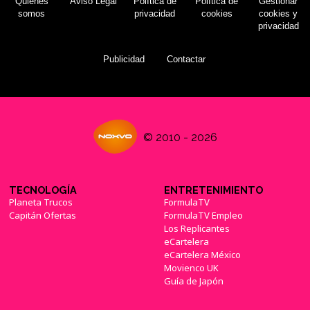
Quiénes
Aviso Legal
Política de
Política de
Gestionar
somos
privacidad
cookies
cookies y
privacidad
Publicidad
Contactar
© 2010 - 2026
TECNOLOGÍA
ENTRETENIMIENTO
Planeta Trucos
FormulaTV
Capitán Ofertas
FormulaTV Empleo
Los Replicantes
eCartelera
eCartelera México
Movienco UK
Guía de Japón