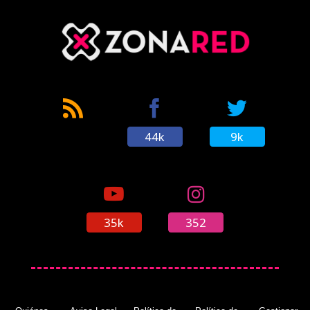
44k
9k
35k
352