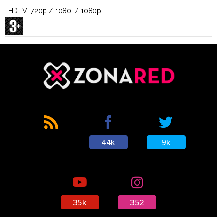
HDTV: 720p / 1080i / 1080p
44k
9k
35k
352