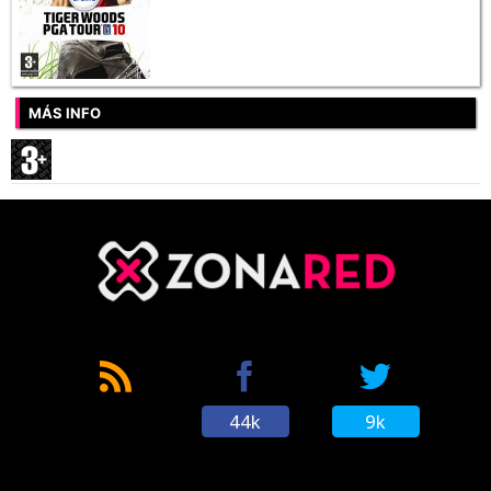
MÁS INFO
44k
9k