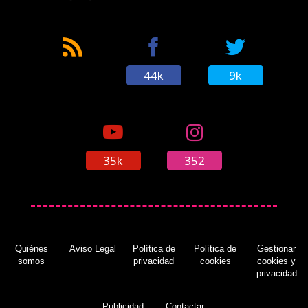
44k
9k
35k
352
Quiénes
Aviso Legal
Política de
Política de
Gestionar
somos
privacidad
cookies
cookies y
privacidad
Publicidad
Contactar