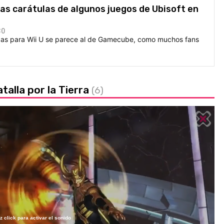
as carátulas de algunos juegos de Ubisoft en
30
adas para Wii U se parece al de Gamecube, como muchos fans
alla por la Tierra
(6)
z click para activar el sonido