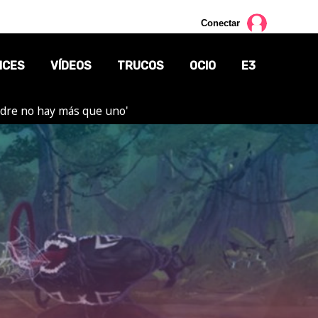
Conectar
NCES
VÍDEOS
TRUCOS
OCIO
E3
adre no hay más que uno'
CINE
TV
CÓMICS
MANGA