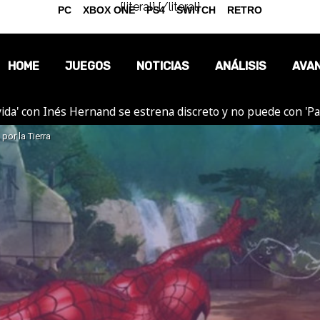
{literal}
{/literal}
PC
XBOX ONE
PS4
SWITCH
RETRO
HOME
JUEGOS
NOTICIAS
ANÁLISIS
AVA
ida' con Inés Hernand se estrena discreto y no puede con 'P
OPINIÓN
por la Tierra
REPORTAJES