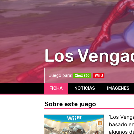
Los Vengad
Juego para:
Xbox 360
Wii U
FICHA
NOTICIAS
IMÁGENES
Sobre este juego
'Los Venga
basado en 
algunos d