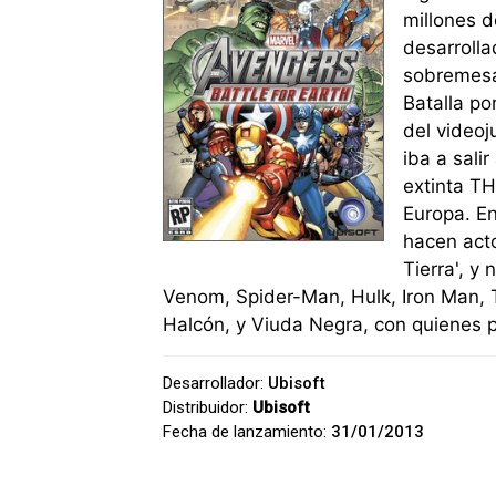
millones d
desarrolla
sobremesa
Batalla po
del videoj
iba a sali
extinta TH
Europa. En
hacen acto
Tierra', 
Venom, Spider-Man, Hulk, Iron Man, 
Halcón, y Viuda Negra, con quienes po
Desarrollador:
Ubisoft
Distribuidor:
Ubisoft
Fecha de lanzamiento:
31/01/2013