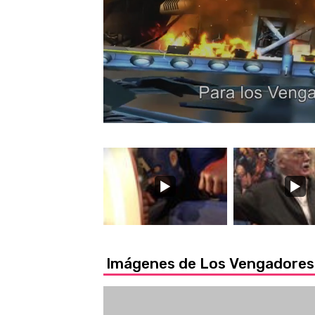
Loaded
:
45.11%
/
Unmute
Imágenes de Los Vengadores: 