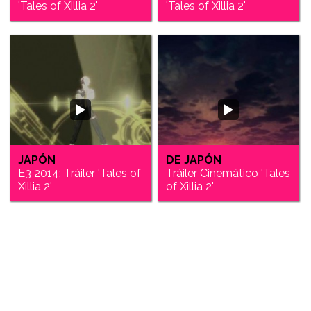
'Tales of Xillia 2'
'Tales of Xillia 2'
JAPÓN
DE JAPÓN
E3 2014: Tráiler 'Tales of
Tráiler Cinemático 'Tales
Xillia 2'
of Xillia 2'