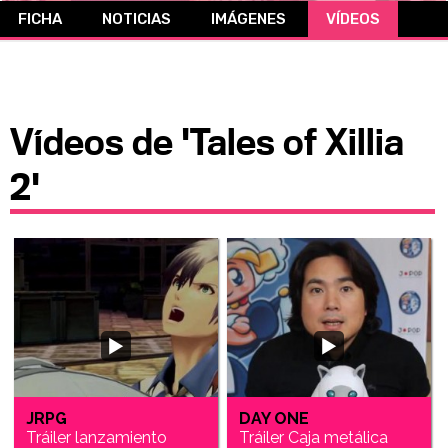
FICHA
NOTICIAS
IMÁGENES
VÍDEOS
CÓMICS
MANGA
Vídeos de 'Tales of Xillia
2'
JRPG
DAY ONE
Tráiler lanzamiento
Tráiler Caja metálica