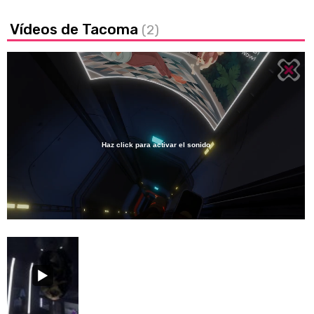
Vídeos de Tacoma
(2)
Haz click para activar el sonido
Loaded
:
100.00%
/
Unmute