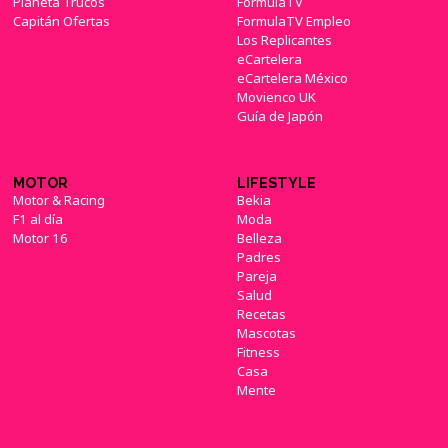
Planeta Trucos
FormulaTV
Capitán Ofertas
FormulaTV Empleo
Los Replicantes
eCartelera
eCartelera México
Movienco UK
Guía de Japón
MOTOR
LIFESTYLE
Motor & Racing
Bekia
F1 al día
Moda
Motor 16
Belleza
Padres
Pareja
Salud
Recetas
Mascotas
Fitness
Casa
Mente