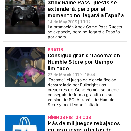
Xbox Game Pass Quests se
extenderá, pero por el
momento no llegará a España
14 de May 2019 | 10:12
La promoción Xbox Game Pass Quests
se expande, pero no llegará a España
por ahora.
GRATIS
Consigue gratis 'Tacoma' en
Humble Store por tiempo
limitado
22 de March 2019 | 16:44
'Tacoma', el juego de ciencia ficción
desarrollado por Fullbright (los
creadores de 'Gone Home') se puede
conseguir de forma gratuita en su
versión de PC. A través de Humble
Store y por tiempo limitado.
MÍNIMOS HISTÓRICOS
Más de mil juegos rebajados
en las nuevas ofertas de