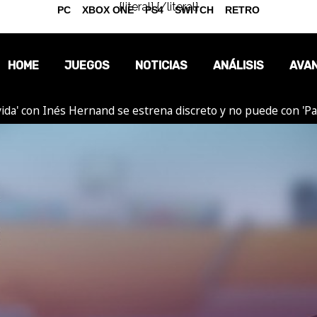
{literal}
{/literal}
PC
XBOX ONE
PS4
SWITCH
RETRO
HOME
JUEGOS
NOTICIAS
ANÁLISIS
AVA
ida' con Inés Hernand se estrena discreto y no puede con 'P
OPINIÓN
REPORTAJES