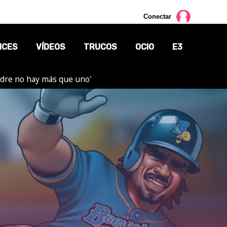
Conectar
NCES
VÍDEOS
TRUCOS
OCIO
E3
adre no hay más que uno'
CINE
TV
CÓMICS
MANGA