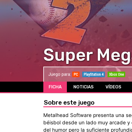
Super Meg
Juego para:
PC
PlayStation 4
Xbox One
FICHA
NOTICIAS
VÍDEOS
Sobre este juego
Metalhead Software presenta una se
béisbol desde un lado muy arcade y 
del humor pero la suficiente profun