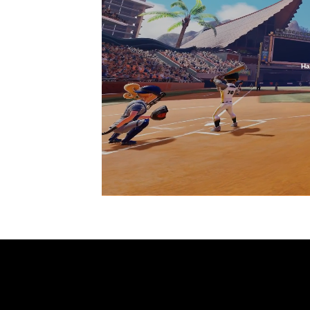
Ha
Loaded
:
45.03%
/
Unmute