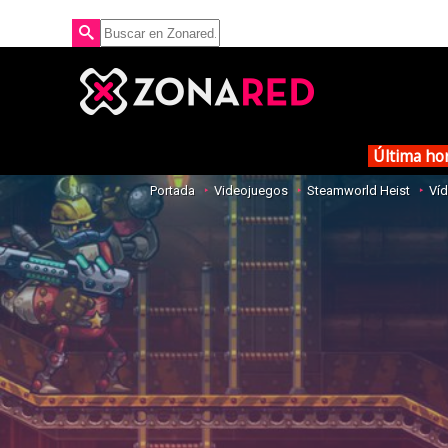
Última ho
Portada
Videojuegos
Steamworld Heist
Ví