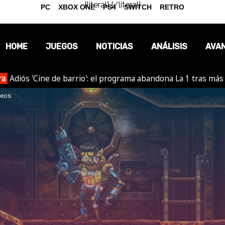
{literal}
{/literal}
PC
XBOX ONE
PS4
SWITCH
RETRO
HOME
JUEGOS
NOTICIAS
ANÁLISIS
AVA
ra
Adiós 'Cine de barrio': el programa abandona La 1 tras más
OPINIÓN
deos
REPORTAJES