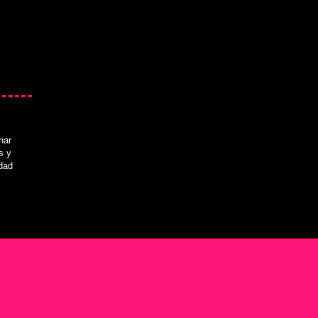
nar
s y
idad