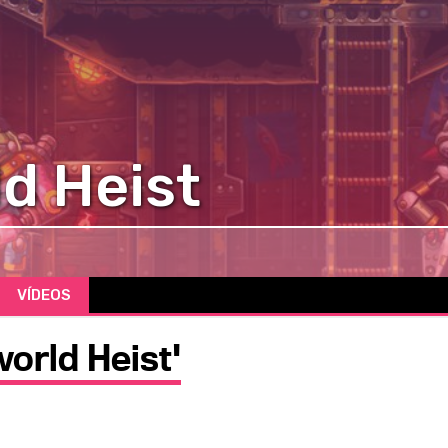
d Heist
VÍDEOS
orld Heist'