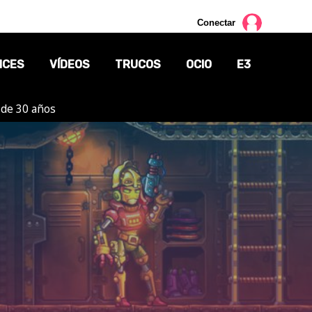
Conectar
NCES
VÍDEOS
TRUCOS
OCIO
E3
 de 30 años
CINE
TV
CÓMICS
MANGA