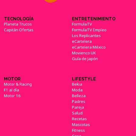
TECNOLOGÍA
ENTRETENIMIENTO
Planeta Trucos
FormulaTV
Capitán Ofertas
FormulaTV Empleo
Los Replicantes
eCartelera
eCartelera México
Movienco UK
Guía de Japón
MOTOR
LIFESTYLE
Motor & Racing
Bekia
F1 al día
Moda
Motor 16
Belleza
Padres
Pareja
Salud
Recetas
Mascotas
Fitness