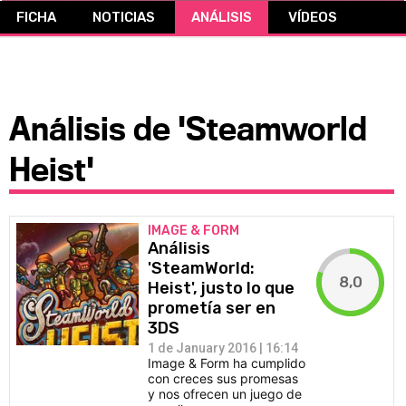
FICHA
NOTICIAS
ANÁLISIS
VÍDEOS
CÓMICS
MANGA
Análisis de 'Steamworld
Heist'
IMAGE & FORM
Análisis
'SteamWorld:
8,0
Heist', justo lo que
prometía ser en
3DS
1 de January 2016 | 16:14
Image & Form ha cumplido
con creces sus promesas
y nos ofrecen un juego de