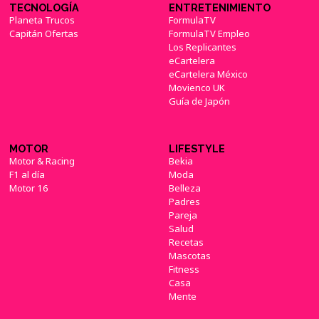
TECNOLOGÍA
ENTRETENIMIENTO
Planeta Trucos
FormulaTV
Capitán Ofertas
FormulaTV Empleo
Los Replicantes
eCartelera
eCartelera México
Movienco UK
Guía de Japón
MOTOR
LIFESTYLE
Motor & Racing
Bekia
F1 al día
Moda
Motor 16
Belleza
Padres
Pareja
Salud
Recetas
Mascotas
Fitness
Casa
Mente