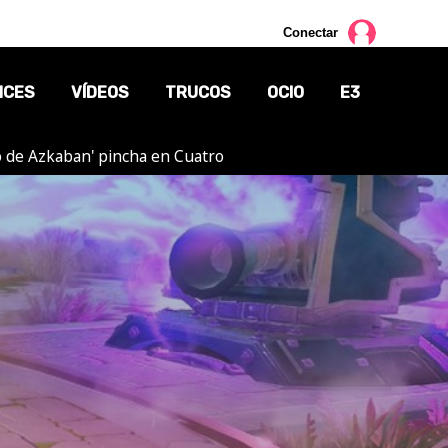
Conectar
NCES
VÍDEOS
TRUCOS
OCIO
E3
ero de Azkaban' pincha en Cuatro
CINE
TV
CÓMICS
MANGA