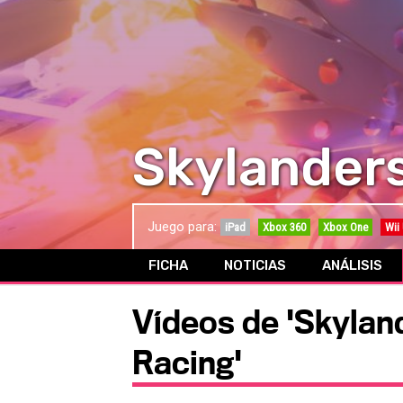
Skylander
Juego para:
iPad
Xbox 360
Xbox One
Wii
FICHA
NOTICIAS
ANÁLISIS
Vídeos de 'Skyla
Racing'