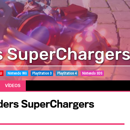
s SuperChargers
 U
Nintendo Wii
PlayStation 3
PlayStation 4
Nintendo 3DS
VÍDEOS
nders SuperChargers