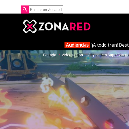
Audiencias
'¡A todo tren! Des
Portada
Videojuegos
Skylanders SuperCharge