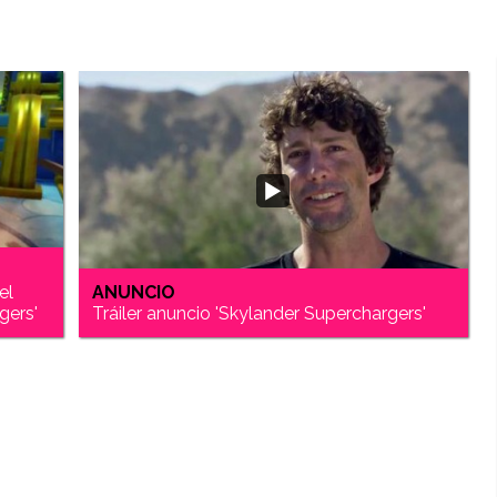
el
ANUNCIO
gers'
Tráiler anuncio 'Skylander Superchargers'