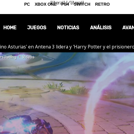
{literal}
{/literal}
PC
XBOX ONE
PS4
SWITCH
RETRO
HOME
JUEGOS
NOTICIAS
ANÁLISIS
AVA
tino Asturias' en Antena 3 lidera y 'Harry Potter y el prision
OPINIÓN
rs Racing
Vídeos
REPORTAJES