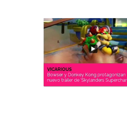
VICARIOUS
Bowser y Donkey Kong protagonizan 
nuevo tráiler de 'Skylanders Superchar