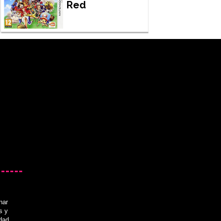
Red
nar
s y
idad