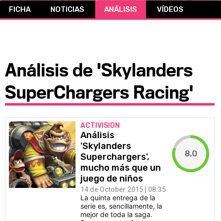
FICHA
NOTICIAS
ANÁLISIS
VÍDEOS
CÓMICS
MANGA
Análisis de 'Skylanders
SuperChargers Racing'
ACTIVISION
Análisis
'Skylanders
8,0
Superchargers',
mucho más que un
juego de niños
14 de October 2015 | 08:35
La quinta entrega de la
serie es, sencillamente, la
mejor de toda la saga.