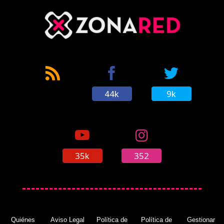
44k
9k
35k
352
Quiénes
Aviso Legal
Política de
Política de
Gestionar