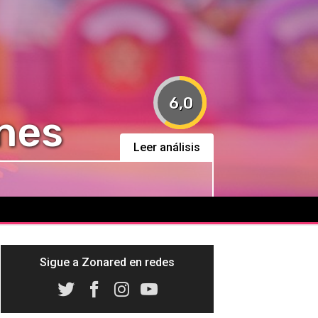
6,0
nes
Leer análisis
Sigue a Zonared en redes