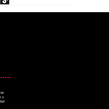
nar
s y
idad