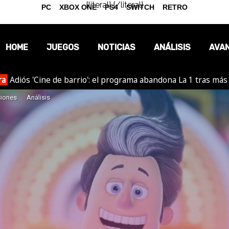
{literal}
{/literal}
PC
XBOX ONE
PS4
SWITCH
RETRO
HOME
JUEGOS
NOTICIAS
ANÁLISIS
AVA
ra
Adiós 'Cine de barrio': el programa abandona La 1 tras más
OPINIÓN
ciones
Análisis
REPORTAJES