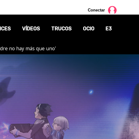
Conectar
NCES
VÍDEOS
TRUCOS
OCIO
E3
adre no hay más que uno'
CINE
TV
CÓMICS
MANGA