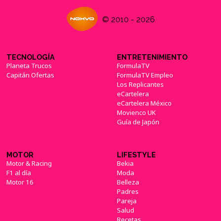
© 2010 - 2026
TECNOLOGÍA
ENTRETENIMIENTO
Planeta Trucos
FormulaTV
Capitán Ofertas
FormulaTV Empleo
Los Replicantes
eCartelera
eCartelera México
Movienco UK
Guía de Japón
MOTOR
LIFESTYLE
Motor & Racing
Bekia
F1 al día
Moda
Motor 16
Belleza
Padres
Pareja
Salud
Recetas