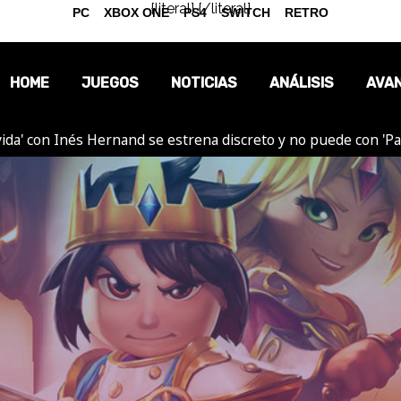
{literal}
{/literal}
PC
XBOX ONE
PS4
SWITCH
RETRO
HOME
JUEGOS
NOTICIAS
ANÁLISIS
AVA
ida' con Inés Hernand se estrena discreto y no puede con 'P
OPINIÓN
REPORTAJES