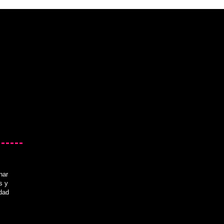
nar
s y
idad