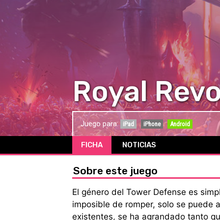
Royal Revol
Juego para:
iPad
iPhone
Android
FICHA
NOTICIAS
Sobre este juego
El género del Tower Defense es simp
imposible de romper, solo se puede 
existentes, se ha agrandado tanto q