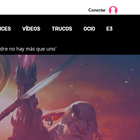
Conectar
NCES
VÍDEOS
TRUCOS
OCIO
E3
adre no hay más que uno'
CINE
TV
CÓMICS
MANGA