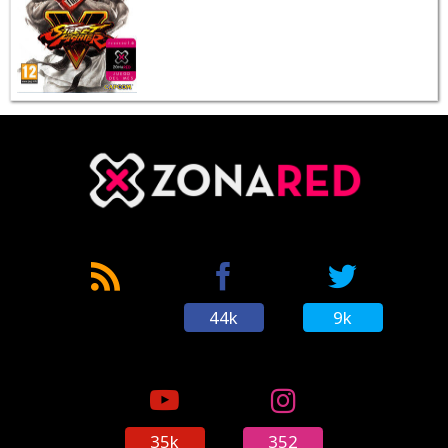
44k
9k
35k
352