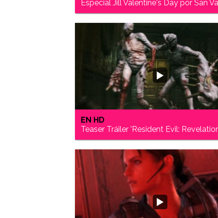
Especial Jill Valentine's Day por San Va
EN HD
Teaser Tráiler 'Resident Evil: Revelatio