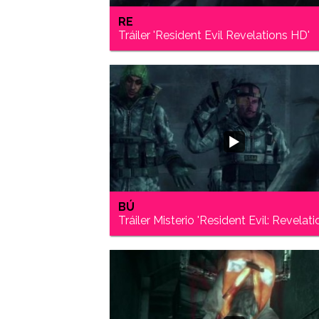
RE
Tráiler 'Resident Evil Revelations HD'
BÚ
Tráiler Misterio 'Resident Evil: Revelati