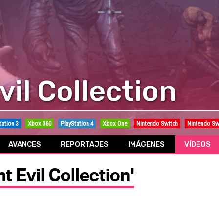
vil Collection
tation 3
Xbox 360
PlayStation 4
Xbox One
Nintendo Switch
Nintendo Sw
AVANCES
REPORTAJES
IMÁGENES
VÍDEOS
t Evil Collection'