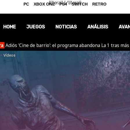
{literal}
{/literal}
PC
XBOX ONE
PS4
SWITCH
RETRO
HOME
JUEGOS
NOTICIAS
ANÁLISIS
AVA
ra
Adiós 'Cine de barrio': el programa abandona La 1 tras más
OPINIÓN
Vídeos
REPORTAJES