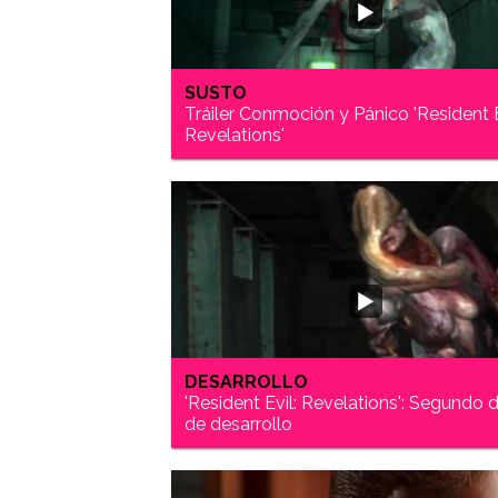
SUSTO
Tráiler Conmoción y Pánico 'Resident E
Revelations'
DESARROLLO
'Resident Evil: Revelations': Segundo d
de desarrollo