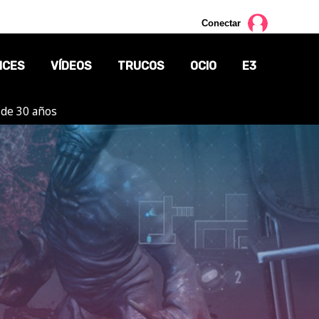
Conectar
NCES
VÍDEOS
TRUCOS
OCIO
E3
 de 30 años
CINE
TV
CÓMICS
MANGA