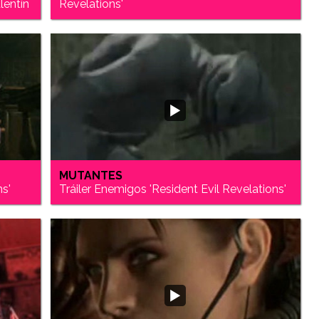
lentín
Revelations'
MUTANTES
ns'
Tráiler Enemigos 'Resident Evil Revelations'