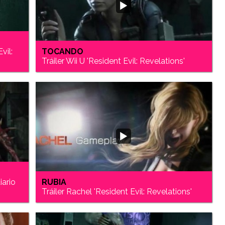
vil:
TOCANDO
Tráiler Wii U 'Resident Evil: Revelations'
iario
RUBIA
Tráiler Rachel 'Resident Evil: Revelations'