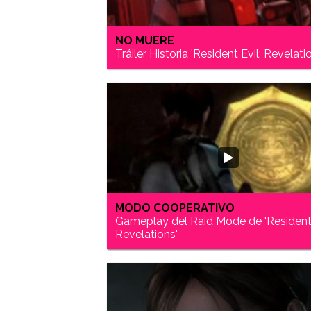
NO MUERE
Tráiler Historia 'Resident Evil: Revelati
MODO COOPERATIVO
Gameplay del Raid Mode de 'Resident 
Revelations'