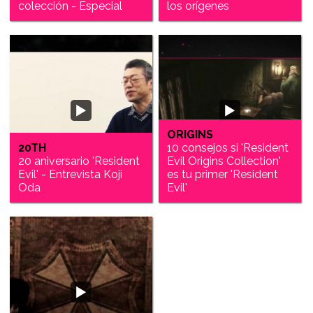
colección - Especial
los orígenes
ORIGINS
20TH
10 consejos si 'Resident
20 aniversario 'Resident
Evil Origins Collection'
Evil' - Entrevista Koji
es tu primer 'Resident
Oda
Evil'