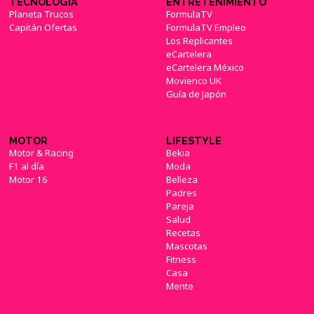
TECNOLOGÍA
ENTRETENIMIENTO
Planeta Trucos
FormulaTV
Capitán Ofertas
FormulaTV Empleo
Los Replicantes
eCartelera
eCartelera México
Movienco UK
Guía de Japón
MOTOR
LIFESTYLE
Motor & Racing
Bekia
F1 al día
Moda
Motor 16
Belleza
Padres
Pareja
Salud
Recetas
Mascotas
Fitness
Casa
Mente