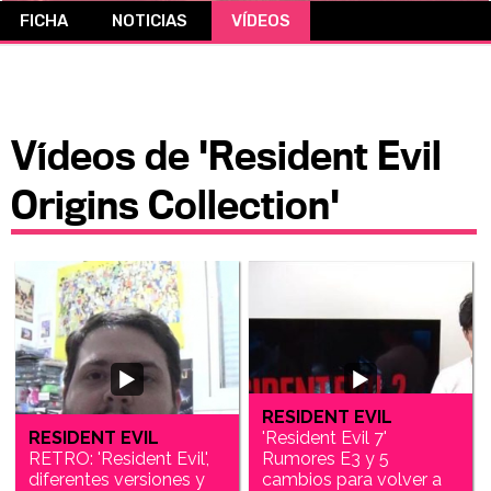
FICHA
NOTICIAS
VÍDEOS
CÓMICS
MANGA
Vídeos de 'Resident Evil
Origins Collection'
RESIDENT EVIL
RESIDENT EVIL
'Resident Evil 7'
RETRO: 'Resident Evil',
Rumores E3 y 5
diferentes versiones y
cambios para volver a