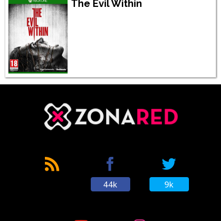
The Evil Within
44k
9k