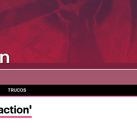
on
TRUCOS
action'