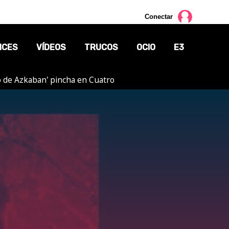
Conectar
NCES
VÍDEOS
TRUCOS
OCIO
E3
ero de Azkaban' pincha en Cuatro
CINE
TV
CÓMICS
MANGA