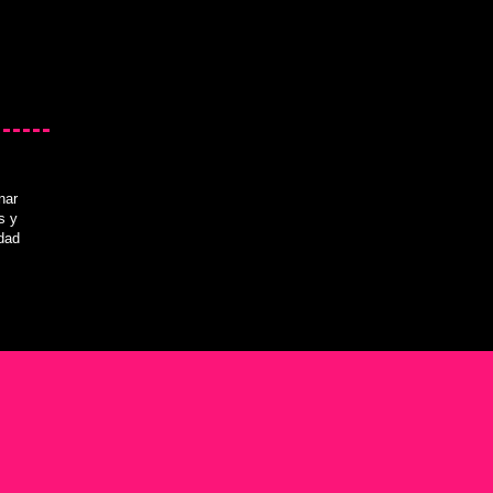
nar
s y
idad