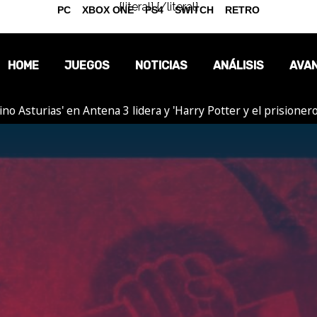
{literal}
{/literal}
PC
XBOX ONE
PS4
SWITCH
RETRO
HOME
JUEGOS
NOTICIAS
ANÁLISIS
AVA
tino Asturias' en Antena 3 lidera y 'Harry Potter y el prision
OPINIÓN
REPORTAJES