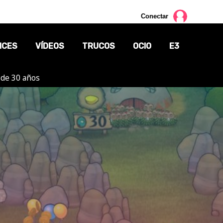
Conectar
NCES
VÍDEOS
TRUCOS
OCIO
E3
 de 30 años
CINE
TV
CÓMICS
MANGA