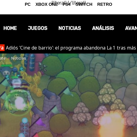
{literal}
{/literal}
PC
XBOX ONE
PS4
SWITCH
RETRO
HOME
JUEGOS
NOTICIAS
ANÁLISIS
AVA
ra
Adiós 'Cine de barrio': el programa abandona La 1 tras más
OPINIÓN
mate
Noticias
REPORTAJES