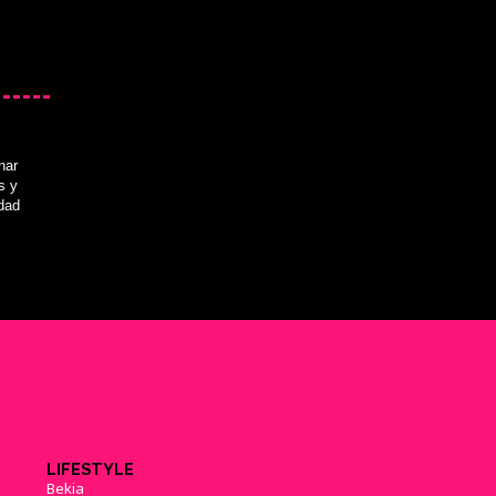
nar
s y
idad
LIFESTYLE
Bekia