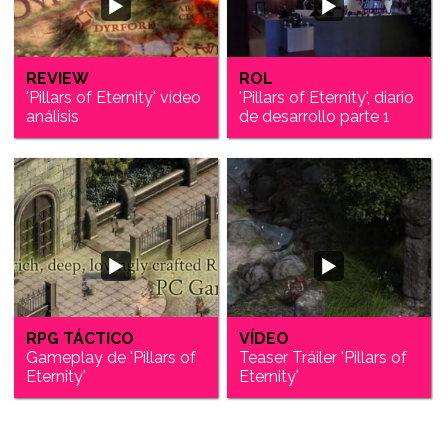
REVIEW
ROL
'Pillars of Eternity' vídeo
'Pillars of Eternity', diario
análisis
de desarrollo parte 1
RPG TÁCTICO
VÍDEO
Gameplay de 'Pillars of
Teaser Tráiler 'Pillars of
Eternity'
Eternity'