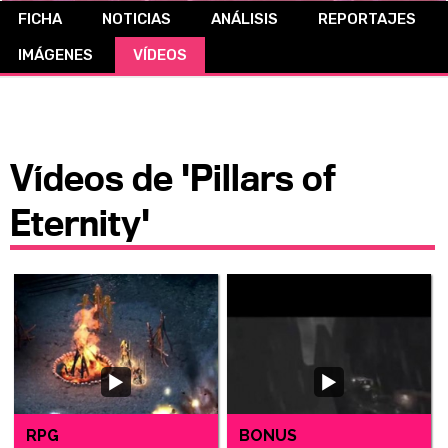
FICHA
NOTICIAS
ANÁLISIS
REPORTAJES
CÓMICS
IMÁGENES
VÍDEOS
MANGA
Vídeos de 'Pillars of
Eternity'
RPG
BONUS