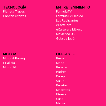
TECNOLOGÍA
ENTRETENIMIENTO
Planeta Trucos
FormulaTV
Capitán Ofertas
FormulaTV Empleo
Los Replicantes
eCartelera
eCartelera México
Movienco UK
Guía de Japón
MOTOR
LIFESTYLE
Motor & Racing
Bekia
F1 al día
Moda
Motor 16
Belleza
Padres
Pareja
Salud
Recetas
Mascotas
Fitness
Casa
Mente