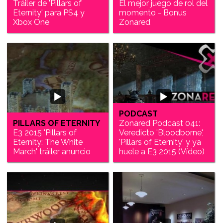
Tráiler de 'Pillars of
El mejor juego de rol del
Eternity' para PS4 y
momento - Bonus
Xbox One
Zonared
PODCAST
PILLARS OF ETERNITY
Zonared Podcast 041:
E3 2015 'Pillars of
Veredicto 'Bloodborne',
Eternity: The White
'Pillars of Eternity' y ya
March' tráiler anuncio
huele a E3 2015 (Vídeo)