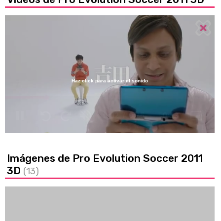
Haz click para activar el sonido
Loaded
:
0%
/
Unmute
Imágenes de Pro Evolution Soccer 2011
3D
(13)