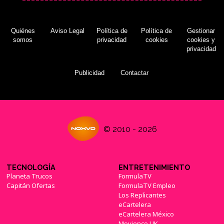
Quiénes
Aviso Legal
Política de
Política de
Gestionar
somos
privacidad
cookies
cookies y
privacidad
Publicidad
Contactar
© 2010 - 2026
TECNOLOGÍA
ENTRETENIMIENTO
Planeta Trucos
FormulaTV
Capitán Ofertas
FormulaTV Empleo
Los Replicantes
eCartelera
eCartelera México
Movienco UK