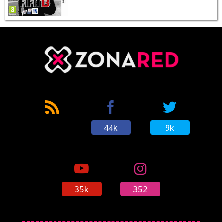
44k
9k
35k
352