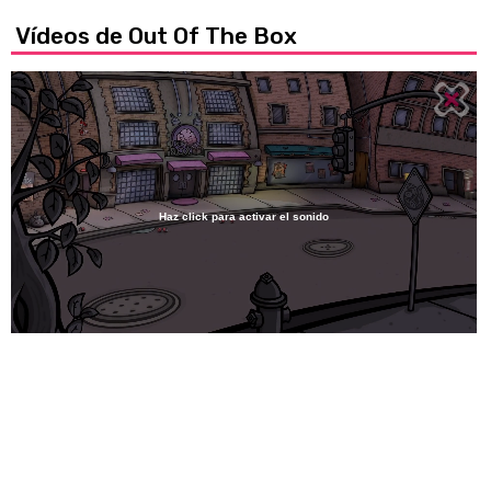
Vídeos de Out Of The Box
Haz click para activar el sonido
Loaded
:
35.79%
/
Unmute