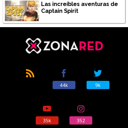
Las increíbles aventuras de
Captain Spirit
44k
9k
35k
352