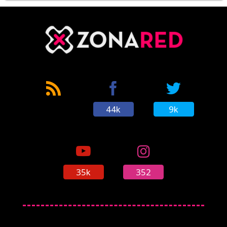
44k
9k
35k
352