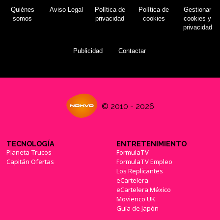
Quiénes
Aviso Legal
Política de
Política de
Gestionar
somos
privacidad
cookies
cookies y
privacidad
Publicidad
Contactar
© 2010 - 2026
TECNOLOGÍA
ENTRETENIMIENTO
Planeta Trucos
FormulaTV
Capitán Ofertas
FormulaTV Empleo
Los Replicantes
eCartelera
eCartelera México
Movienco UK
Guía de Japón