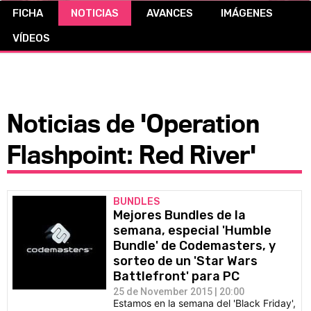
FICHA
NOTICIAS
AVANCES
IMÁGENES
CÓMICS
VÍDEOS
MANGA
Noticias de 'Operation
Flashpoint: Red River'
BUNDLES
Mejores Bundles de la
semana, especial 'Humble
Bundle' de Codemasters, y
sorteo de un 'Star Wars
Battlefront' para PC
25 de November 2015 | 20:00
Estamos en la semana del 'Black Friday',